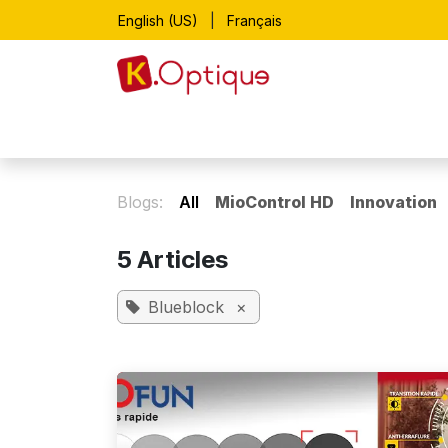
Skip to Content
English (US)
|
Français
Home
Shop
Lunettes de vue
Blogs:
All
MioControl HD
Innovation
5 Articles
Blueblock
×