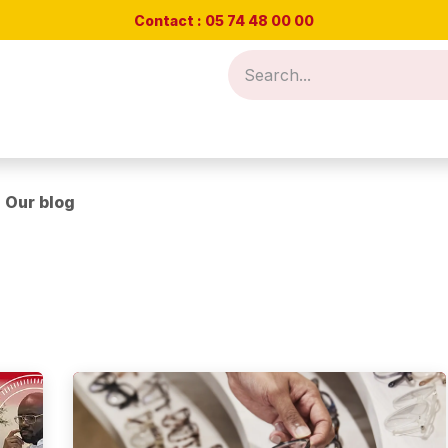
Contact : 05 74 48
00 00
Nos offres
Rendez-vous test de vue
Blog
Cont
Our blog