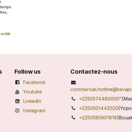
e
 temps
ttes,
ol HD
s
Follow us
Contactez-nous
Facebook
commercial.hotline@kevaj
Youtube
+2250574480000"
(Mar
Linkedin
+2250501442020
(Yopo
Instagram
+2250585901818
(Boua