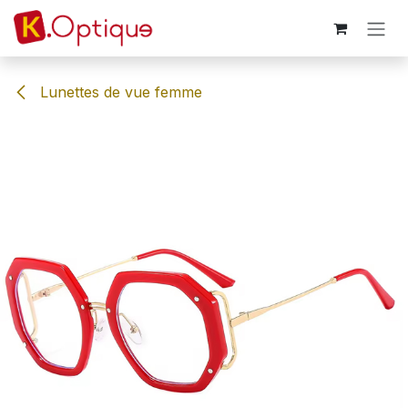
Se rendre au contenu
Lunettes de vue femme