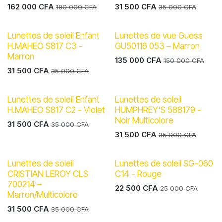
162 000
CFA
31 500
CFA
180 000
CFA
35 000
CFA
Lunettes de soleil Enfant
Lunettes de vue Guess
H.MAHEO S817 C3 -
GU50116 053 – Marron
Marron
135 000
CFA
150 000
CFA
31 500
CFA
35 000
CFA
Lunettes de soleil Enfant
Lunettes de soleil
H.MAHEO S817 C2 - Violet
HUMPHREY'S 588179 -
Noir Multicolore
31 500
CFA
35 000
CFA
31 500
CFA
35 000
CFA
Lunettes de soleil
Lunettes de soleil SG-060
CRISTIAN LEROY CLS
C14 - Rouge
700214 –
22 500
CFA
25 000
CFA
Marron/Multicolore
31 500
CFA
35 000
CFA