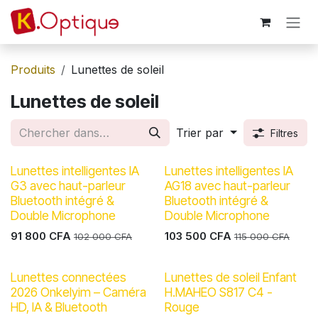
Se rendre au contenu
Produits
Lunettes de soleil
Lunettes de soleil
Trier par
Filtres
Lunettes intelligentes IA
Lunettes intelligentes IA
G3 avec haut-parleur
AG18 avec haut-parleur
Bluetooth intégré &
Bluetooth intégré &
Double Microphone
Double Microphone
91 800
CFA
103 500
CFA
102 000
CFA
115 000
CFA
Lunettes connectées
Lunettes de soleil Enfant
2026 Onkelyim – Caméra
H.MAHEO S817 C4 -
HD, IA & Bluetooth
Rouge