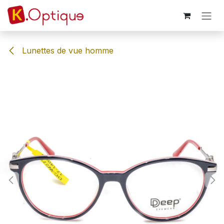
Se rendre au contenu
Lunettes de vue homme