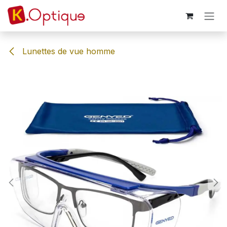
Se rendre au contenu
Lunettes de vue homme