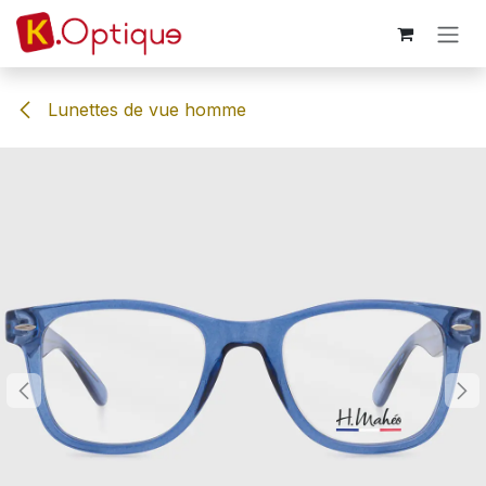
Se rendre au contenu
Lunettes de vue homme