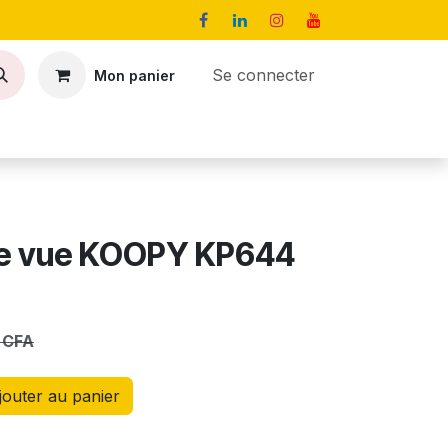
Se connecter
Mon panier
Contact
Offres d’emploi
de vue KOOPY KP644
CFA
outer au panier