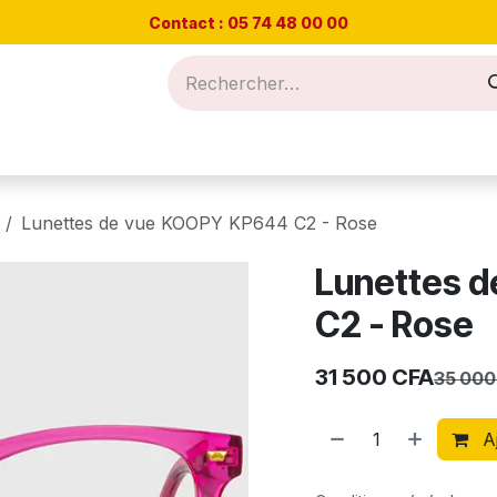
Contact : 05 74 48
00 00
Nos offres
Prendre RDV
Blog et conseils
Lunettes de vue KOOPY KP644 C2 - Rose
Lunettes 
C2 - Rose
31 500
CFA
35 000
Aj