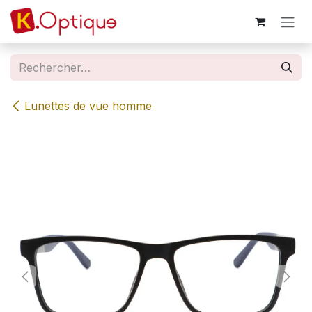
Se rendre au contenu
Lunettes de vue homme