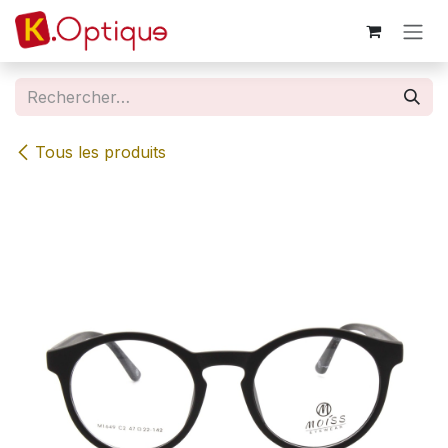
Se rendre au contenu
Tous les produits