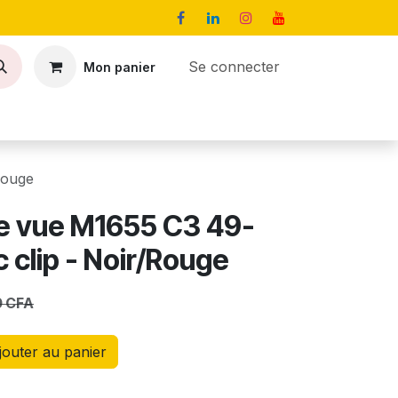
Se connecter
Mon panier
Contact
Offres d’emploi
Rouge
e vue M1655 C3 49-
 clip - Noir/Rouge
0
CFA
outer au panier