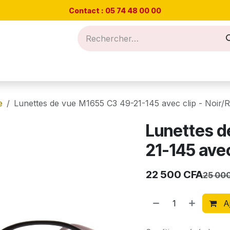
Contact : 05 74 48
00 00
Nos offres
Prendre RDV
Blog et conseils
e
Lunettes de vue M1655 C3 49-21-145 avec clip - Noir/
Lunettes d
21-145 avec
22 500
CFA
25 00
Aj