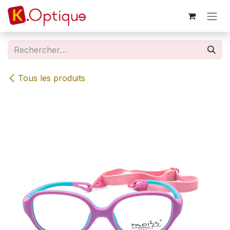
Se rendre au contenu
Tous les produits