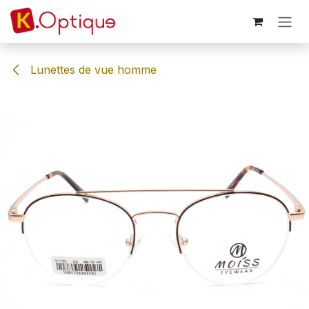
Se rendre au contenu
Lunettes de vue homme