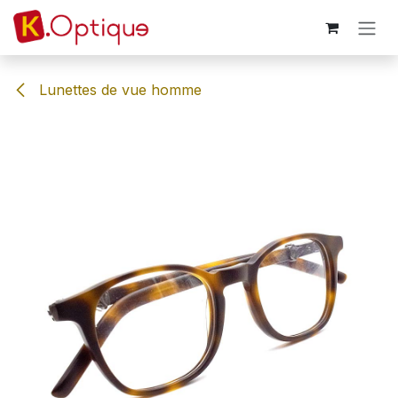
Se rendre au contenu
Lunettes de vue homme