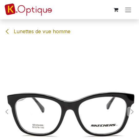
Se rendre au contenu
Lunettes de vue homme