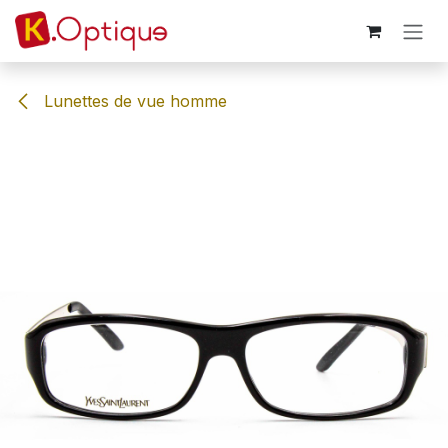
Se rendre au contenu
Lunettes de vue homme