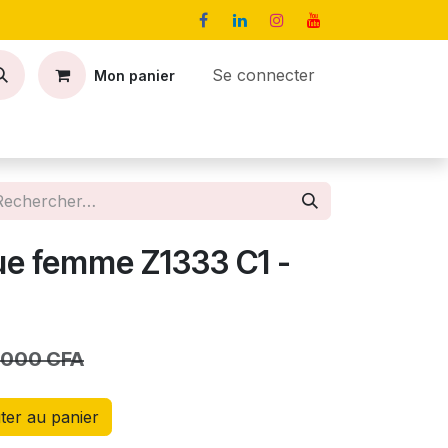
Se connecter
Mon panier
Contact
Offres d’emploi
ue femme Z1333 C1 -
 000
CFA
ter au panier