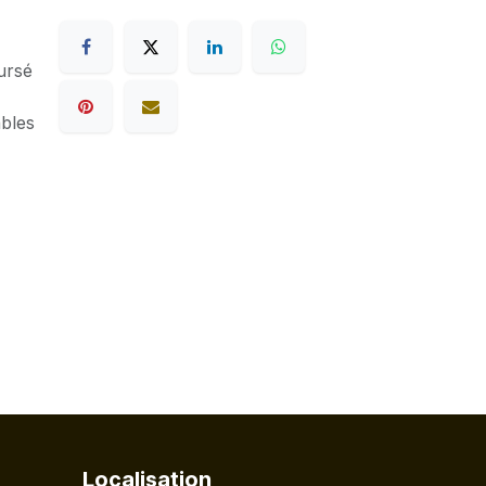
ursé
ables
Localisation