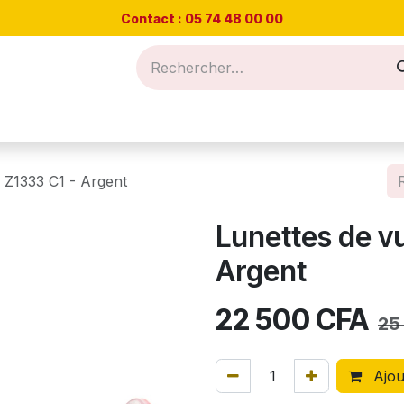
Contact : 05 74 48
00 00
Nos offres
Prendre RDV
Blog et conseils
 Z1333 C1 - Argent
Lunettes de v
Argent
22 500
CFA
25
Ajou