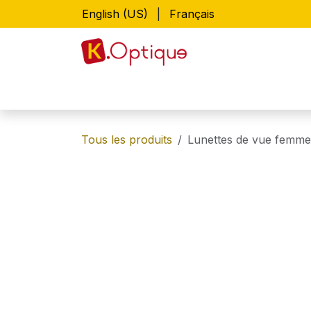
Se rendre au contenu
English (US)
|
Français
Accueil
Boutique
Lunettes de vue
Tous les produits
Lunettes de vue femme