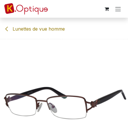
Se rendre au contenu
Lunettes de vue homme