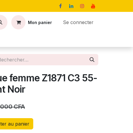
Se connecter
Mon panier
Contact
Offres d’emploi
ue femme Z1871 C3 55-
t Noir
 000
CFA
ter au panier