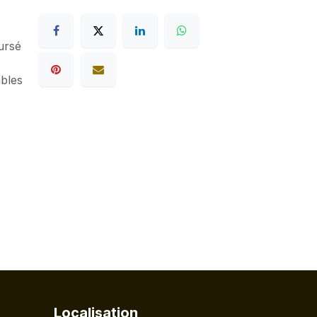
ursé
ables
Localisation