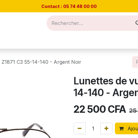
Contact : 05 74 48
00 00
Nos offres
Prendre RDV
Blog et conseils
 Z1871 C3 55-14-140 - Argent Noir
Lunettes de v
14-140 - Argen
22 500
CFA
25
Ajou