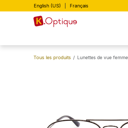
Se rendre au contenu
English (US)
|
Français
Accueil
Boutique
Lunettes de vue
Tous les produits
Lunettes de vue femme