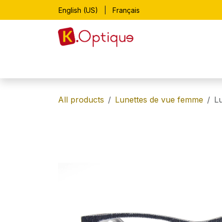
Skip to Content
English (US)
|
Français
Home
Shop
Lunettes de vue
All products
Lunettes de vue femme
L