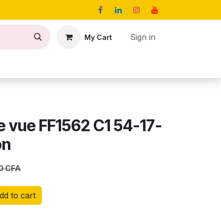
Sign in
My Cart
act
Jobs
e vue FF1562 C1 54-17-
on
0
CFA
d to cart