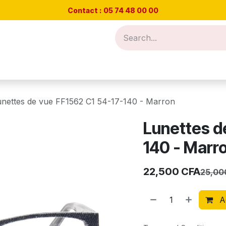
Contact : 05 74 48
00 00
Nos offres
Rendez-vous test de vue
Blog
Cont
unettes de vue FF1562 C1 54-17-140 - Marron
Lunettes d
140 - Marr
22,500
CFA
25,00
Ad