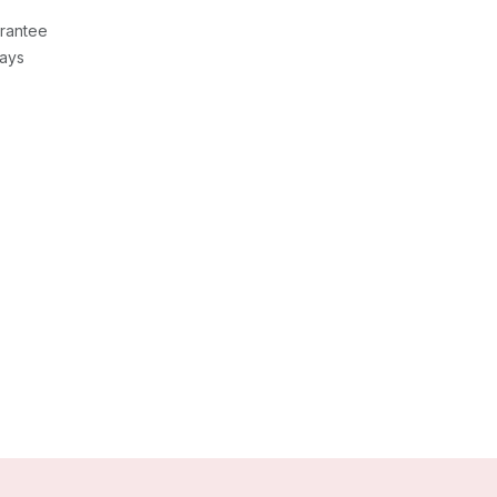
rantee
Days