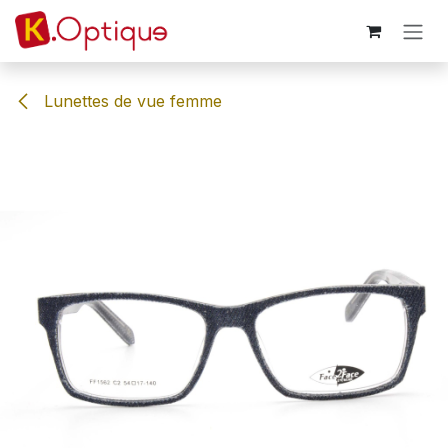
Se rendre au contenu
Lunettes de vue femme