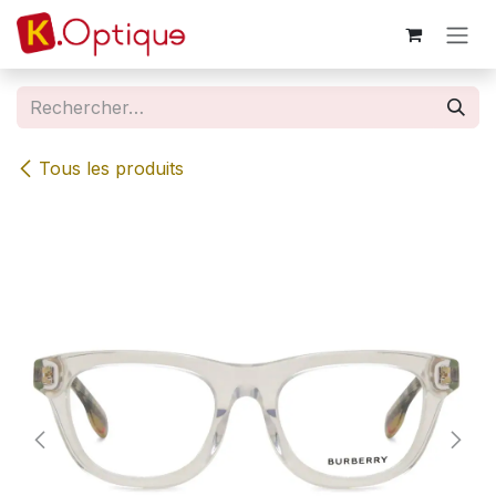
Se rendre au contenu
Tous les produits